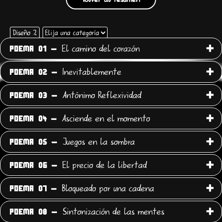
Elija
Diseño 2
una
El camino del corazón
POEMA 01 -
categoría
Utilice
el
Inevitablemente
POEMA 02 -
menú
desplegable
Antónimo Reflexividad
POEMA 03 -
para
filtrar
Asciende en el momento
los
POEMA 04 -
poemas
por
Juegos en la sombra
POEMA 05 -
categoría.
El precio de la libertad
POEMA 06 -
Bloqueado por una cadena
POEMA 07 -
Sintonización de las mentes
POEMA 08 -