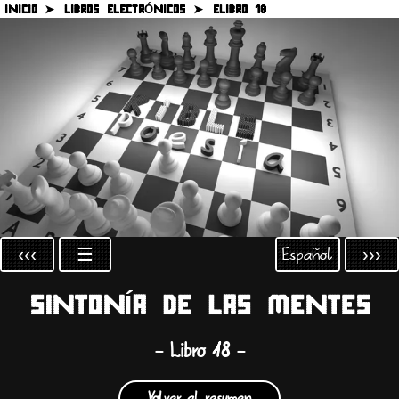
INICIO ➤
LIBROS ELECTRÓNICOS ➤
ELIBRO 18
Español
‹‹‹
☰
›››
SINTONÍA DE LAS MENTES
- Libro 18 -
Volver al resumen