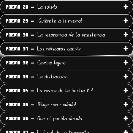
La salida
POEMA 28 -
¡Quiérete a ti mismo!
POEMA 29 -
La resonancia de la resistencia
POEMA 30 -
Las máscaras caerán
POEMA 31 -
Cambio ligero
POEMA 32 -
La distracción
POEMA 33 -
La marca de la bestia V.1
POEMA 34 -
¡Elige con cuidado!
POEMA 35 -
Que el pueblo decida
POEMA 36 -
El final de la tormenta
POEMA 37 -