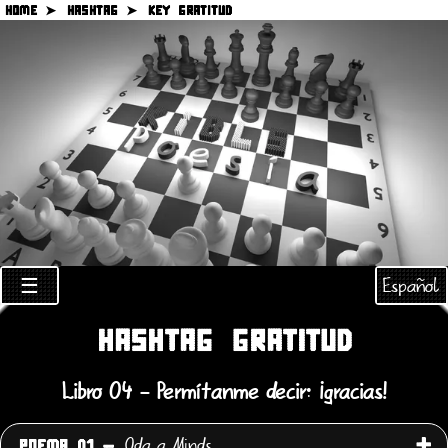
HOME ➤
HASHTAG ➤
KEY GRATITUD
Español
☰
HASHTAG GRATITUD
Libro 04 - Permítanme decir: ¡gracias!
Oda a Minds
POEMA 01 -