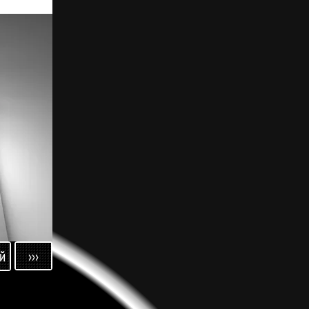
›››
й