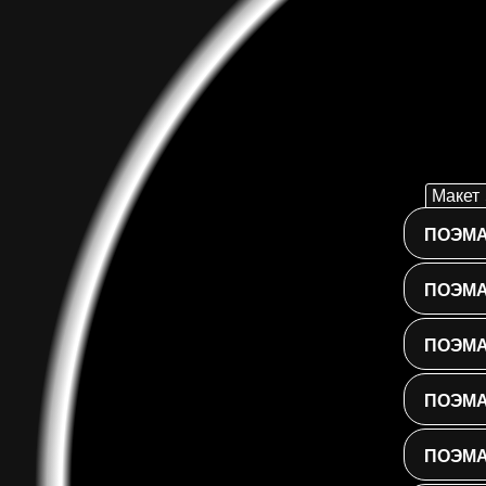
Макет 
ПОЭМА
Использ
выпада
ПОЭМА
меню
ниже,
чтобы
ПОЭМА
отфильт
стихи
ПОЭМА
по
категор
ПОЭМА