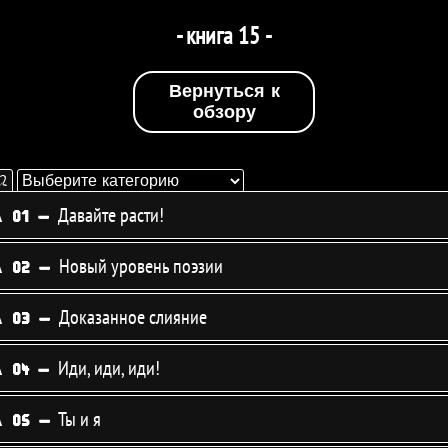
- книга 15 -
Вернуться к
обзору
Выберите
2
категорию
Давайте расти!
 01 -
уйте
ющее
Новый уровень поэзии
 02 -
Доказанное слияние
 03 -
ровать
Иди, иди, иди!
 04 -
иям.
Ты и я
 05 -