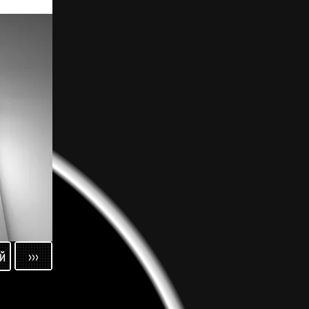
›››
й