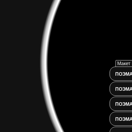
Макет 
ПОЭМА
Использ
выпада
ПОЭМА
меню
ниже,
чтобы
ПОЭМА
отфильт
стихи
ПОЭМА
по
категор