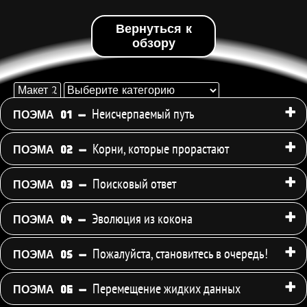
Вернуться к
обзору
Выберите
Макет 2
категорию
Неисчерпаемый путь
ПОЭМА 01 -
Используйте
выпадающее
Корни, которые прорастают
ПОЭМА 02 -
меню
ниже,
Поисковый ответ
чтобы
ПОЭМА 03 -
отфильтровать
стихи
Эволюция из кокона
ПОЭМА 04 -
по
категориям.
Пожалуйста, становитесь в очередь!
ПОЭМА 05 -
Перемещение жидких данных
ПОЭМА 06 -