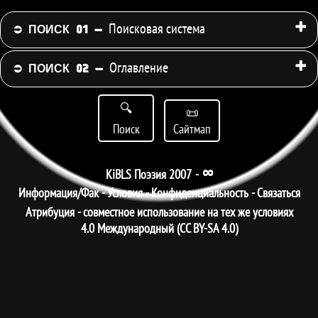
Поисковая система
⮊
ПОИСК 01 -
Оглавление
⮊
ПОИСК 02 -
🔍
📜
Поиск
Сайтмап
∞
KiBLS Поэзия 2007
-
Информация/Фак
-
Условия
-
Конфиденциальность
-
Связаться
Атрибуция - совместное использование на тех же условиях
4.0 Международный (CC BY-SA 4.0)