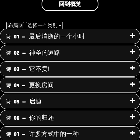
回到概览
布局 2
选
择
最后消逝的一个小时
诗 01 -
使
一
用
个
神圣的道路
诗 02 -
类
下
别
面
它不卖!
诗 03 -
的
下
更换房间
诗 04 -
拉
菜
启迪
诗 05 -
单，
按
你的归还
诗 06 -
类
别
许多方式中的一种
诗 07 -