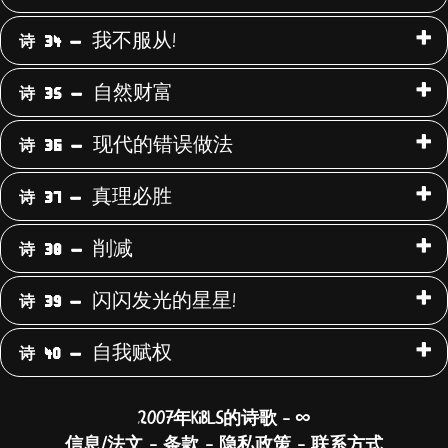
我不服从!
诗 34 -
自然财富
诗 35 -
现代的错误做法
诗 36 -
真理必胜
诗 37 -
削减
诗 38 -
闪闪发光的星星!
诗 39 -
自我赋权
诗 40 -
∞
2007年KiBLS的诗歌
-
信息/法文
-
条款
-
隐私政策
-
联系方式