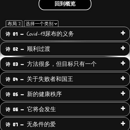
回到概览
布局 2
选
择
Covid-19尿布的义务
诗 01 -
使
一
用
个
顺利过渡
诗 02 -
类
下
别
面
方法很多，但目标只有一个
诗 03 -
的
下
关于失败者和国王
诗 04 -
拉
菜
新的健康秩序
诗 05 -
单，
按
它将会发生
诗 06 -
类
别
无条件的爱
诗 07 -