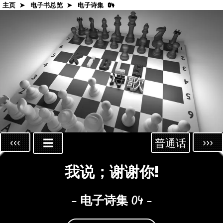
主页 ➤
电子书总览 ➤
电子诗集 04
‹‹‹
›››
☰
普通话
我说；谢谢你!
- 电子诗集 04 -