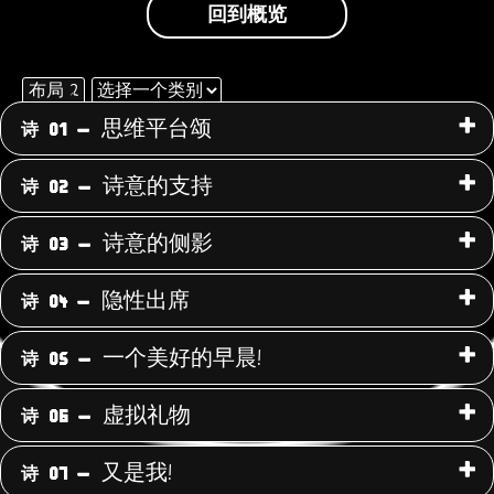
回到概览
布局 2
选
择
思维平台颂
诗 01 -
使
一
用
个
诗意的支持
诗 02 -
类
下
别
面
诗意的侧影
诗 03 -
的
下
隐性出席
诗 04 -
拉
菜
一个美好的早晨!
诗 05 -
单，
按
虚拟礼物
诗 06 -
类
别
又是我!
诗 07 -