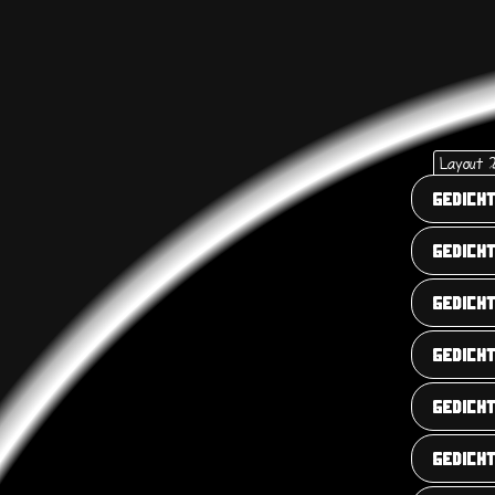
Layout 
GEDICH
Verwende
das
GEDICH
untensteh
Dropdown
GEDICH
Menü,
um
die
GEDICH
Gedichte
nach
GEDICH
Kategorie
zu
GEDICH
filtern.