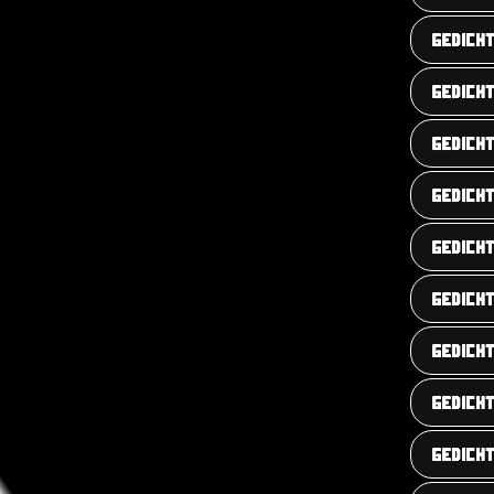
GEDICH
GEDICH
GEDICH
GEDICH
GEDICH
GEDICH
GEDICH
GEDICH
GEDICH