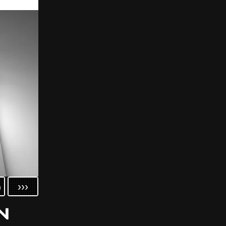
h
›››
N