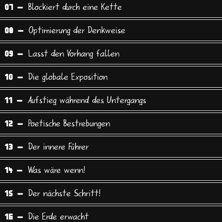
Blockiert durch eine Kette
T 07 -
Optimierung der Denkweise
T 08 -
Lasst den Vorhang fallen
T 09 -
Die globale Exposition
T 10 -
Aufstieg während des Untergangs
T 11 -
Poetische Bestrebungen
T 12 -
Der innere Führer
T 13 -
Was wäre wenn!
T 14 -
Der nächste Schritt!
T 15 -
Die Erde erwacht
T 16 -