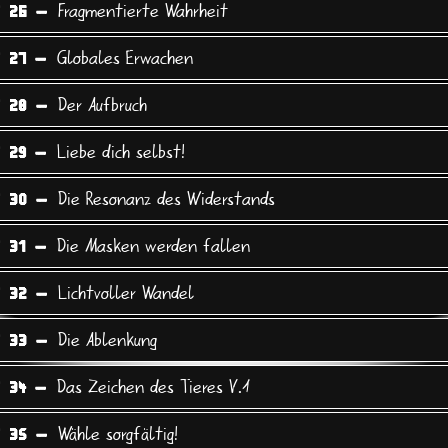
Fragmentierte Wahrheit
T 26 -
Globales Erwachen
T 27 -
Der Aufbruch
T 28 -
Liebe dich selbst!
T 29 -
Die Resonanz des Widerstands
T 30 -
Die Masken werden fallen
T 31 -
Lichtvoller Wandel
T 32 -
Die Ablenkung
T 33 -
Das Zeichen des Tieres V.1
T 34 -
Wähle sorgfältig!
T 35 -