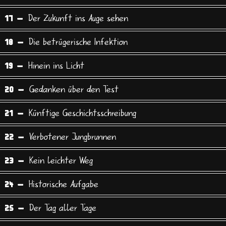
Der Zukunft ins Auge sehen
T 17 -
Die betrügerische Infektion
T 18 -
Hinein ins Licht
T 19 -
Gedanken über den Test
T 20 -
Künftige Geschichtsschreibung
T 21 -
Verbotener Jungbrunnen
T 22 -
Kein leichter Weg
T 23 -
Historische Aufgabe
T 24 -
Der Tag aller Tage
T 25 -