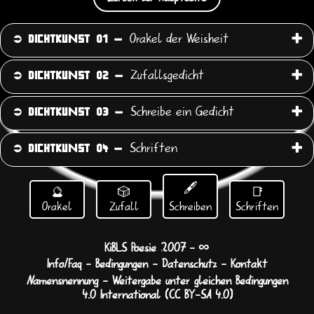
Orakel der Weisheit
⮊
DICHTKUNST 01 -
Zufallsgedicht
⮊
DICHTKUNST 02 -
Schreibe ein Gedicht
⮊
DICHTKUNST 03 -
Schriften
⮊
DICHTKUNST 04 -
🖋
🔮
🎲
📑
Orakel
Zufall
Schreiben
Schriften
∞
KiBLS Poesie 2007
-
Info/Faq
-
Bedingungen
-
Datenschutz
-
Kontakt
Namensnennung - Weitergabe unter gleichen Bedingungen
4.0 International (CC BY-SA 4.0)