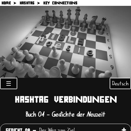
HOME ➤
HASHTAG ➤
KEY CONNECTIONS
Deutsch
☰
HASHTAG VERBINDUNGEN
Buch 01 - Gedichte der Neuzeit
Der Weg zum Ziel
GEDICHT 08 -