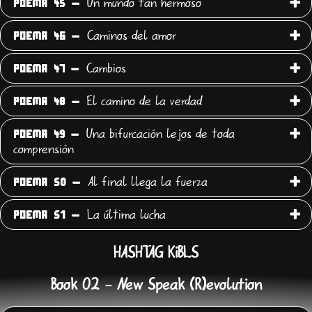
Un mundo tan hermoso
POEMA 45 -
Caminos del amor
POEMA 46 -
Cambios
POEMA 47 -
El camino de la verdad
POEMA 48 -
Una bifurcación lejos de toda
POEMA 49 -
comprensión
Al final llega la fuerza
POEMA 50 -
La última lucha
POEMA 51 -
HASHTAG KiBLS
Book 02 - New Speak (R)evolution