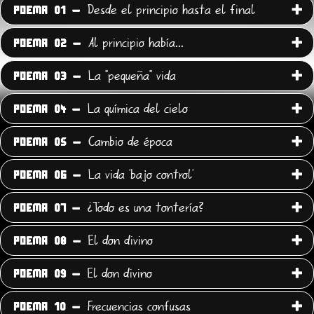
Desde el principio hasta el final
POEMA 01 -
Al principio había...
POEMA 02 -
La "pequeña" vida
POEMA 03 -
La química del cielo
POEMA 04 -
Cambio de época
POEMA 05 -
La vida 'bajo control'
POEMA 06 -
¿Todo es una tontería?
POEMA 07 -
El don divino
POEMA 08 -
El don divino
POEMA 09 -
Frecuencias confusas
POEMA 10 -