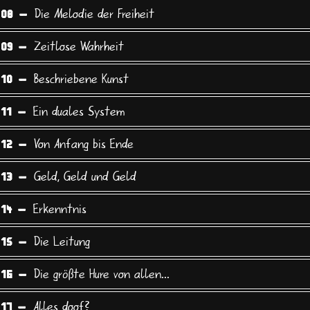
Die Melodie der Freiheit
 08 -
Zeitlose Wahrheit
 09 -
Beschriebene Kunst
 10 -
Ein duales System
 11 -
Von Anfang bis Ende
 12 -
Geld, Geld und Geld
 13 -
Erkenntnis
 14 -
Die Leitung
 15 -
Die größte Hure von allen...
 16 -
Alles doof?
 17 -