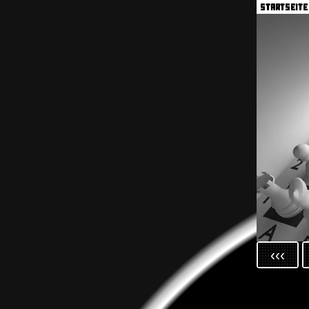
STARTSEIT
‹‹‹